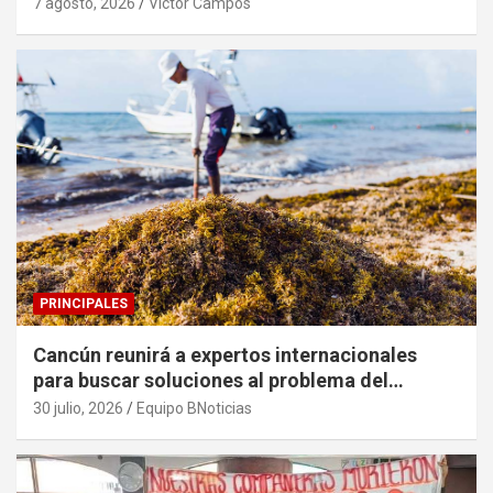
7 agosto, 2026
Victor Campos
PRINCIPALES
Cancún reunirá a expertos internacionales
para buscar soluciones al problema del
sargazo
30 julio, 2026
Equipo BNoticias