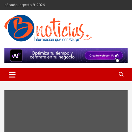
Skip
sábado, agosto 8, 2026
to
content
Información que construye
BNoticias