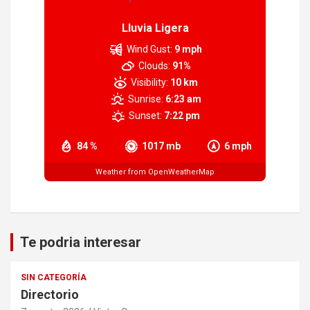
Lluvia Ligera
Wind Gust:
9 mph
Clouds:
91%
Visibility:
10 km
Sunrise:
6:23 am
Sunset:
7:22 pm
84 %
1017 mb
6 mph
Weather from OpenWeatherMap
Te podria interesar
SIN CATEGORÍA
Directorio