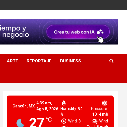
ARTE
REPORTAJE
BUSINESS
4:39 am,
Cancún, MX
Humidity:
94
Pressure:
Ago 8, 2026
%
1014 mb
27
°C
Wind:
3
Wind
mph
Gust:
5 mph