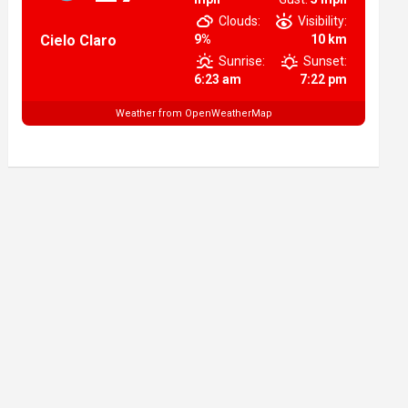
Clouds:
Visibility:
Cielo Claro
9%
10 km
Sunrise:
Sunset:
6:23 am
7:22 pm
Weather from OpenWeatherMap