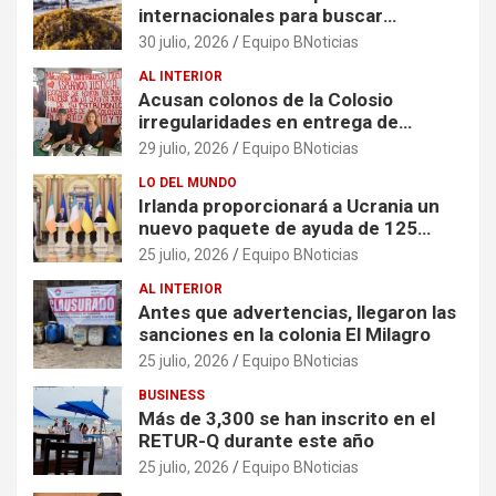
internacionales para buscar
soluciones al problema del sargazo
30 julio, 2026
Equipo BNoticias
AL INTERIOR
Acusan colonos de la Colosio
irregularidades en entrega de
escrituras
29 julio, 2026
Equipo BNoticias
LO DEL MUNDO
Irlanda proporcionará a Ucrania un
nuevo paquete de ayuda de 125
millones de euros
25 julio, 2026
Equipo BNoticias
AL INTERIOR
Antes que advertencias, llegaron las
sanciones en la colonia El Milagro
25 julio, 2026
Equipo BNoticias
BUSINESS
Más de 3,300 se han inscrito en el
RETUR-Q durante este año
25 julio, 2026
Equipo BNoticias