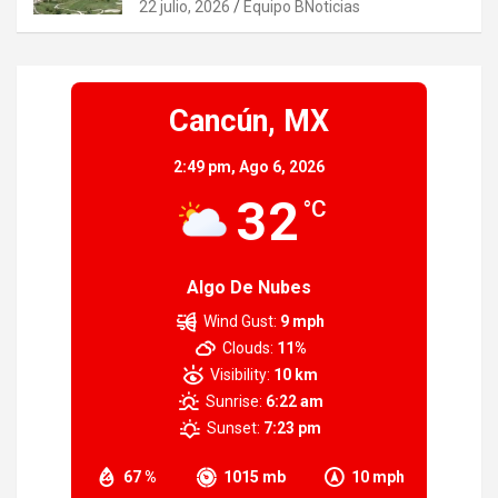
22 julio, 2026
Equipo BNoticias
Cancún, MX
2:49 pm,
Ago 6, 2026
32
°C
Algo De Nubes
Wind Gust:
9 mph
Clouds:
11%
Visibility:
10 km
Sunrise:
6:22 am
Sunset:
7:23 pm
67 %
1015 mb
10 mph