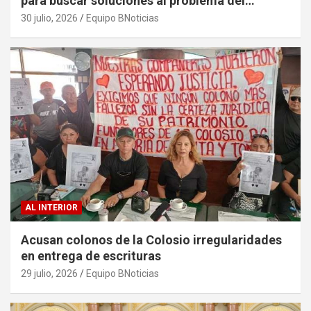
para buscar soluciones al problema del
sargazo
30 julio, 2026
Equipo BNoticias
AL INTERIOR
Acusan colonos de la Colosio irregularidades
en entrega de escrituras
29 julio, 2026
Equipo BNoticias