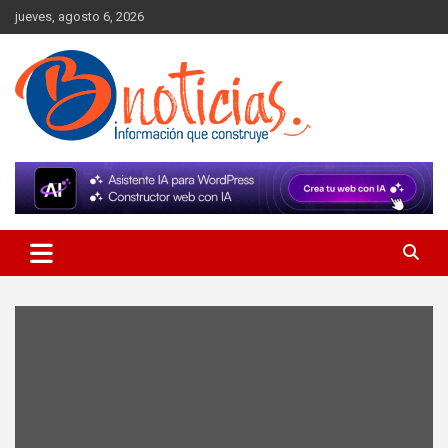
Skip
jueves, agosto 6, 2026
to
content
Información que construye
BNoticias