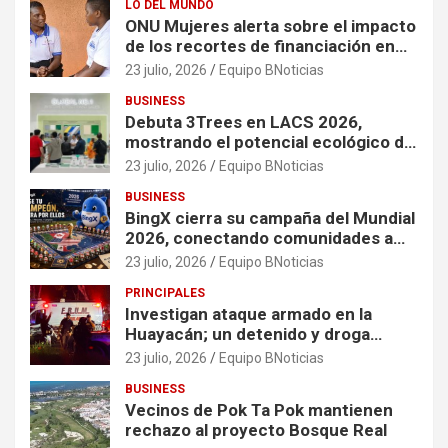
LO DEL MUNDO
ONU Mujeres alerta sobre el impacto
de los recortes de financiación en
organizaciones que apoyan a
23 julio, 2026
Equipo BNoticias
mujeres y niñas en contextos de
BUSINESS
crisis
Debuta 3Trees en LACS 2026,
mostrando el potencial ecológico de
China en América
23 julio, 2026
Equipo BNoticias
BUSINESS
BingX cierra su campaña del Mundial
2026, conectando comunidades a
través de experiencias exclusivas
23 julio, 2026
Equipo BNoticias
PRINCIPALES
Investigan ataque armado en la
Huayacán; un detenido y droga
asegurada tras persecución
23 julio, 2026
Equipo BNoticias
BUSINESS
Vecinos de Pok Ta Pok mantienen
rechazo al proyecto Bosque Real