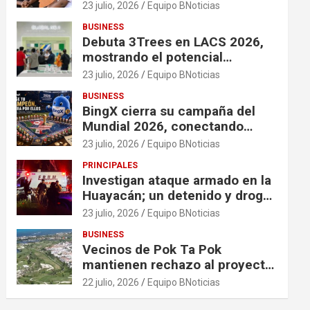
financiación en organizaciones
23 julio, 2026
Equipo BNoticias
que apoyan a mujeres y niñas
BUSINESS
en contextos de crisis
Debuta 3Trees en LACS 2026,
mostrando el potencial
ecológico de China en América
23 julio, 2026
Equipo BNoticias
BUSINESS
BingX cierra su campaña del
Mundial 2026, conectando
comunidades a través de
23 julio, 2026
Equipo BNoticias
experiencias exclusivas
PRINCIPALES
Investigan ataque armado en la
Huayacán; un detenido y droga
asegurada tras persecución
23 julio, 2026
Equipo BNoticias
BUSINESS
Vecinos de Pok Ta Pok
mantienen rechazo al proyecto
Bosque Real
22 julio, 2026
Equipo BNoticias