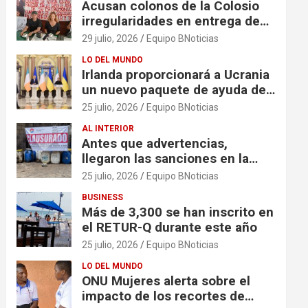
Acusan colonos de la Colosio
irregularidades en entrega de
escrituras
29 julio, 2026
Equipo BNoticias
LO DEL MUNDO
Irlanda proporcionará a Ucrania
un nuevo paquete de ayuda de
125 millones de euros
25 julio, 2026
Equipo BNoticias
AL INTERIOR
Antes que advertencias,
llegaron las sanciones en la
colonia El Milagro
25 julio, 2026
Equipo BNoticias
BUSINESS
Más de 3,300 se han inscrito en
el RETUR-Q durante este año
25 julio, 2026
Equipo BNoticias
LO DEL MUNDO
ONU Mujeres alerta sobre el
impacto de los recortes de