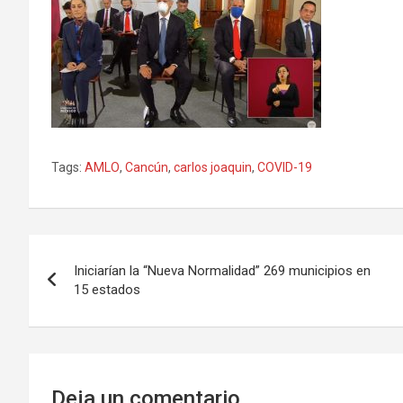
Tags:
AMLO
,
Cancún
,
carlos joaquin
,
COVID-19
Navegación
Iniciarían la “Nueva Normalidad” 269 municipios en
de
15 estados
entradas
Deja un comentario