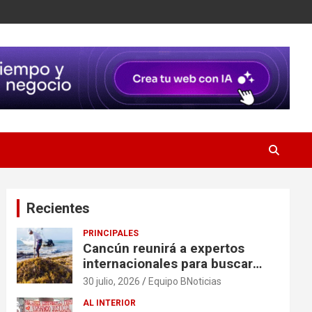
Recientes
PRINCIPALES
Cancún reunirá a expertos
internacionales para buscar
soluciones al problema del
30 julio, 2026
Equipo BNoticias
sargazo
AL INTERIOR