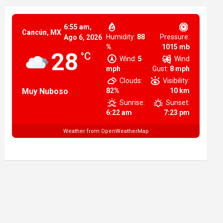
6:55 am,
Cancún, MX
Humidity:
88
Pressure:
Ago 6, 2026
%
1015 mb
28
°C
Wind:
5
Wind
mph
Gust:
8 mph
Clouds:
Visibility:
Muy Nuboso
82%
10 km
Sunrise:
Sunset:
6:22 am
7:23 pm
Weather from OpenWeatherMap