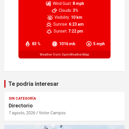
Wind Gust:
8 mph
Clouds:
3%
Visibility:
10 km
Sunrise:
6:23 am
Sunset:
7:22 pm
83 %
1016 mb
5 mph
Weather from OpenWeatherMap
Te podria interesar
SIN CATEGORÍA
Directorio
7 agosto, 2026
Victor Campos