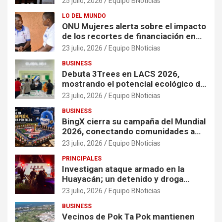
25 julio, 2026
Equipo BNoticias
LO DEL MUNDO
ONU Mujeres alerta sobre el impacto
de los recortes de financiación en
organizaciones que apoyan a
23 julio, 2026
Equipo BNoticias
mujeres y niñas en contextos de
BUSINESS
crisis
Debuta 3Trees en LACS 2026,
mostrando el potencial ecológico de
China en América
23 julio, 2026
Equipo BNoticias
BUSINESS
BingX cierra su campaña del Mundial
2026, conectando comunidades a
través de experiencias exclusivas
23 julio, 2026
Equipo BNoticias
PRINCIPALES
Investigan ataque armado en la
Huayacán; un detenido y droga
asegurada tras persecución
23 julio, 2026
Equipo BNoticias
BUSINESS
Vecinos de Pok Ta Pok mantienen