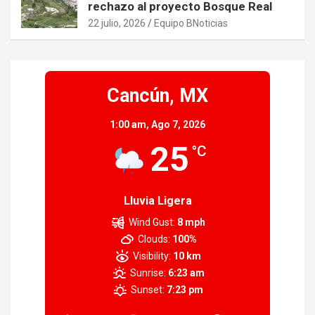
rechazo al proyecto Bosque Real
22 julio, 2026
Equipo BNoticias
Cancún, MX
1:00 am,
Ago 7, 2026
25
°C
Lluvia Ligera
Wind Gust:
8 mph
Clouds:
100%
Visibility:
10 km
Sunrise:
6:23 am
Sunset:
7:23 pm