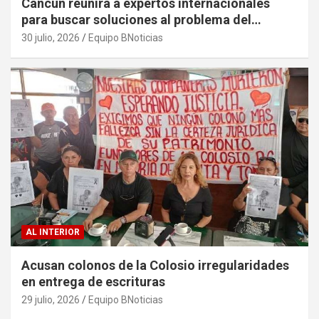
Cancún reunirá a expertos internacionales
para buscar soluciones al problema del
sargazo
30 julio, 2026
Equipo BNoticias
AL INTERIOR
Acusan colonos de la Colosio irregularidades
en entrega de escrituras
29 julio, 2026
Equipo BNoticias