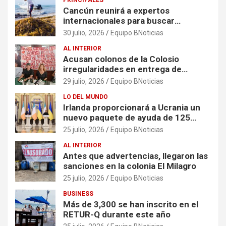
PRINCIPALES
Cancún reunirá a expertos
internacionales para buscar
soluciones al problema del sargazo
30 julio, 2026
Equipo BNoticias
AL INTERIOR
Acusan colonos de la Colosio
irregularidades en entrega de
escrituras
29 julio, 2026
Equipo BNoticias
LO DEL MUNDO
Irlanda proporcionará a Ucrania un
nuevo paquete de ayuda de 125
millones de euros
25 julio, 2026
Equipo BNoticias
AL INTERIOR
Antes que advertencias, llegaron las
sanciones en la colonia El Milagro
25 julio, 2026
Equipo BNoticias
BUSINESS
Más de 3,300 se han inscrito en el
RETUR-Q durante este año