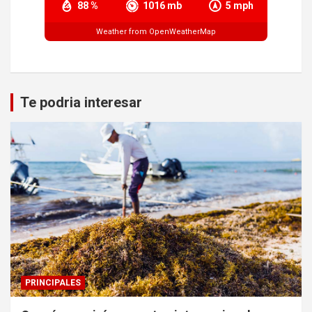
88 %
1016 mb
5 mph
Weather from OpenWeatherMap
Te podria interesar
PRINCIPALES