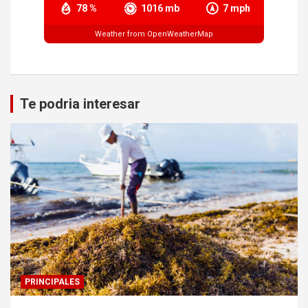
78 %
1016 mb
7 mph
Weather from OpenWeatherMap
Te podria interesar
PRINCIPALES