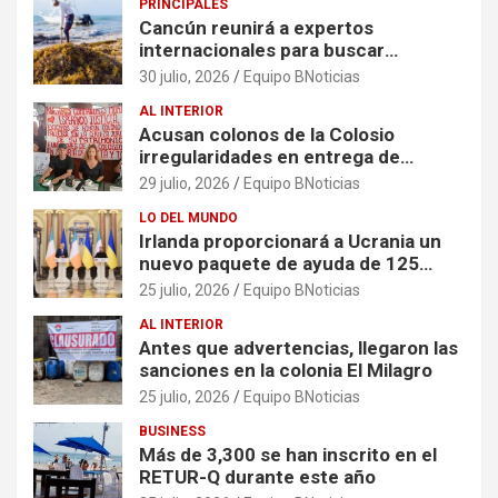
PRINCIPALES
Cancún reunirá a expertos
internacionales para buscar
soluciones al problema del sargazo
30 julio, 2026
Equipo BNoticias
AL INTERIOR
Acusan colonos de la Colosio
irregularidades en entrega de
escrituras
29 julio, 2026
Equipo BNoticias
LO DEL MUNDO
Irlanda proporcionará a Ucrania un
nuevo paquete de ayuda de 125
millones de euros
25 julio, 2026
Equipo BNoticias
AL INTERIOR
Antes que advertencias, llegaron las
sanciones en la colonia El Milagro
25 julio, 2026
Equipo BNoticias
BUSINESS
Más de 3,300 se han inscrito en el
RETUR-Q durante este año