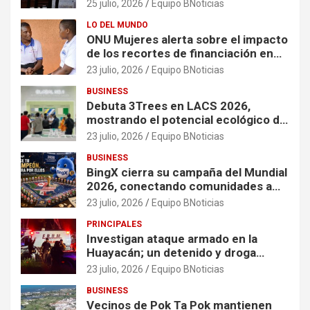
25 julio, 2026
Equipo BNoticias
LO DEL MUNDO
ONU Mujeres alerta sobre el impacto
de los recortes de financiación en
organizaciones que apoyan a
23 julio, 2026
Equipo BNoticias
mujeres y niñas en contextos de
BUSINESS
crisis
Debuta 3Trees en LACS 2026,
mostrando el potencial ecológico de
China en América
23 julio, 2026
Equipo BNoticias
BUSINESS
BingX cierra su campaña del Mundial
2026, conectando comunidades a
través de experiencias exclusivas
23 julio, 2026
Equipo BNoticias
PRINCIPALES
Investigan ataque armado en la
Huayacán; un detenido y droga
asegurada tras persecución
23 julio, 2026
Equipo BNoticias
BUSINESS
Vecinos de Pok Ta Pok mantienen