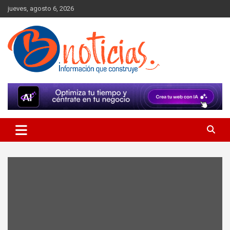
Skip
jueves, agosto 6, 2026
to
content
Información que construye
BNoticias