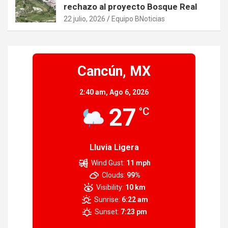
rechazo al proyecto Bosque Real
22 julio, 2026
Equipo BNoticias
Cancún, MX
2:40 am,
Ago 6, 2026
27
°C
Lluvia Ligera
Wind Gust:
11 mph
Clouds:
99%
Visibility:
10 km
Sunrise:
6:22 am
Sunset:
7:23 pm