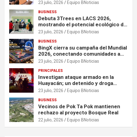
organizaciones que apoyan a
23 julio, 2026
Equipo BNoticias
mujeres y niñas en contextos de
BUSINESS
crisis
Debuta 3Trees en LACS 2026,
mostrando el potencial ecológico de
China en América
23 julio, 2026
Equipo BNoticias
BUSINESS
BingX cierra su campaña del Mundial
2026, conectando comunidades a
través de experiencias exclusivas
23 julio, 2026
Equipo BNoticias
PRINCIPALES
Investigan ataque armado en la
Huayacán; un detenido y droga
asegurada tras persecución
23 julio, 2026
Equipo BNoticias
BUSINESS
Vecinos de Pok Ta Pok mantienen
rechazo al proyecto Bosque Real
22 julio, 2026
Equipo BNoticias