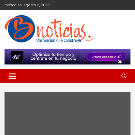
Skip
miércoles, agosto 5, 2026
to
content
Información que construye
BNoticias