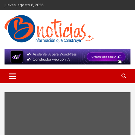
Skip
jueves, agosto 6, 2026
to
content
Información que construye
BNoticias