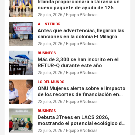
Irlanda proporcionará a Ucrania un
nuevo paquete de ayuda de 125
millones de euros
25 julio, 2026
Equipo BNoticias
AL INTERIOR
Antes que advertencias, llegaron las
sanciones en la colonia El Milagro
25 julio, 2026
Equipo BNoticias
BUSINESS
Más de 3,300 se han inscrito en el
RETUR-Q durante este año
25 julio, 2026
Equipo BNoticias
LO DEL MUNDO
ONU Mujeres alerta sobre el impacto
de los recortes de financiación en
organizaciones que apoyan a
23 julio, 2026
Equipo BNoticias
mujeres y niñas en contextos de
BUSINESS
crisis
Debuta 3Trees en LACS 2026,
mostrando el potencial ecológico de
China en América
23 julio, 2026
Equipo BNoticias