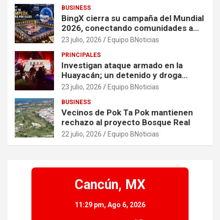
BUSINESS
BingX cierra su campaña del Mundial
2026, conectando comunidades a
través de experiencias exclusivas
23 julio, 2026
Equipo BNoticias
PRINCIPALES
Investigan ataque armado en la
Huayacán; un detenido y droga
asegurada tras persecución
23 julio, 2026
Equipo BNoticias
BUSINESS
Vecinos de Pok Ta Pok mantienen
rechazo al proyecto Bosque Real
22 julio, 2026
Equipo BNoticias
Cancún, MX
11:29 pm,
Ago 6, 2026