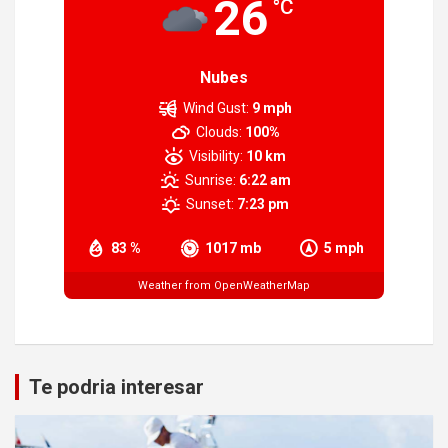
26
°C
Nubes
Wind Gust:
9 mph
Clouds:
100%
Visibility:
10 km
Sunrise:
6:22 am
Sunset:
7:23 pm
83 %
1017 mb
5 mph
Weather from OpenWeatherMap
Te podria interesar