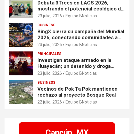
Debuta 3Trees en LACS 2026,
mostrando el potencial ecológico de
China en América
23 julio, 2026
Equipo BNoticias
BUSINESS
BingX cierra su campaña del Mundial
2026, conectando comunidades a
través de experiencias exclusivas
23 julio, 2026
Equipo BNoticias
PRINCIPALES
Investigan ataque armado en la
Huayacán; un detenido y droga
asegurada tras persecución
23 julio, 2026
Equipo BNoticias
BUSINESS
Vecinos de Pok Ta Pok mantienen
rechazo al proyecto Bosque Real
22 julio, 2026
Equipo BNoticias
Cancún, MX