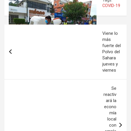
Tags:
COVID-19
Navegación
Viene lo
de
más
fuerte del
entradas
Polvo del
Sahara
jueves y
viernes
Se
reactiv
ará la
econo
mía
local
con