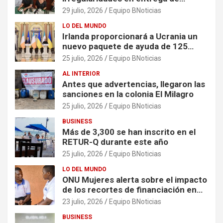
escrituras
29 julio, 2026
Equipo BNoticias
LO DEL MUNDO
Irlanda proporcionará a Ucrania un
nuevo paquete de ayuda de 125
millones de euros
25 julio, 2026
Equipo BNoticias
AL INTERIOR
Antes que advertencias, llegaron las
sanciones en la colonia El Milagro
25 julio, 2026
Equipo BNoticias
BUSINESS
Más de 3,300 se han inscrito en el
RETUR-Q durante este año
25 julio, 2026
Equipo BNoticias
LO DEL MUNDO
ONU Mujeres alerta sobre el impacto
de los recortes de financiación en
organizaciones que apoyan a
23 julio, 2026
Equipo BNoticias
mujeres y niñas en contextos de
BUSINESS
crisis