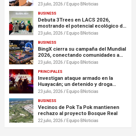
organizaciones que apoyan a
23 julio, 2026
Equipo BNoticias
mujeres y niñas en contextos de
BUSINESS
crisis
Debuta 3Trees en LACS 2026,
mostrando el potencial ecológico de
China en América
23 julio, 2026
Equipo BNoticias
BUSINESS
BingX cierra su campaña del Mundial
2026, conectando comunidades a
través de experiencias exclusivas
23 julio, 2026
Equipo BNoticias
PRINCIPALES
Investigan ataque armado en la
Huayacán; un detenido y droga
asegurada tras persecución
23 julio, 2026
Equipo BNoticias
BUSINESS
Vecinos de Pok Ta Pok mantienen
rechazo al proyecto Bosque Real
22 julio, 2026
Equipo BNoticias