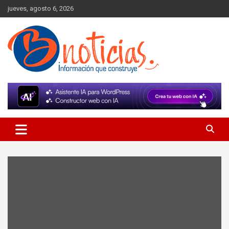
Skip
jueves, agosto 6, 2026
to
content
Información que construye
BNoticias