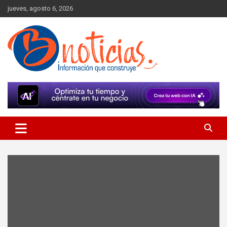
Skip
jueves, agosto 6, 2026
to
content
Información que construye
BNoticias