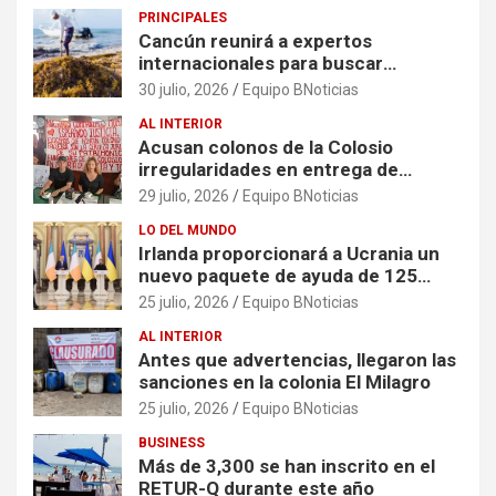
PRINCIPALES
Cancún reunirá a expertos
internacionales para buscar
soluciones al problema del sargazo
30 julio, 2026
Equipo BNoticias
AL INTERIOR
Acusan colonos de la Colosio
irregularidades en entrega de
escrituras
29 julio, 2026
Equipo BNoticias
LO DEL MUNDO
Irlanda proporcionará a Ucrania un
nuevo paquete de ayuda de 125
millones de euros
25 julio, 2026
Equipo BNoticias
AL INTERIOR
Antes que advertencias, llegaron las
sanciones en la colonia El Milagro
25 julio, 2026
Equipo BNoticias
BUSINESS
Más de 3,300 se han inscrito en el
RETUR-Q durante este año