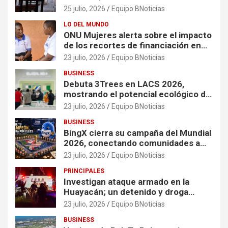
25 julio, 2026
Equipo BNoticias
LO DEL MUNDO
ONU Mujeres alerta sobre el impacto
de los recortes de financiación en
organizaciones que apoyan a
23 julio, 2026
Equipo BNoticias
mujeres y niñas en contextos de
BUSINESS
crisis
Debuta 3Trees en LACS 2026,
mostrando el potencial ecológico de
China en América
23 julio, 2026
Equipo BNoticias
BUSINESS
BingX cierra su campaña del Mundial
2026, conectando comunidades a
través de experiencias exclusivas
23 julio, 2026
Equipo BNoticias
PRINCIPALES
Investigan ataque armado en la
Huayacán; un detenido y droga
asegurada tras persecución
23 julio, 2026
Equipo BNoticias
BUSINESS