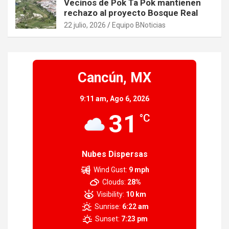
Vecinos de Pok Ta Pok mantienen
rechazo al proyecto Bosque Real
22 julio, 2026
Equipo BNoticias
Cancún, MX
9:11 am,
Ago 6, 2026
31
°C
Nubes Dispersas
Wind Gust:
9 mph
Clouds:
28%
Visibility:
10 km
Sunrise:
6:22 am
Sunset:
7:23 pm