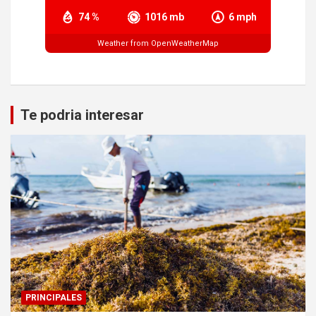
74 %
1016 mb
6 mph
Weather from OpenWeatherMap
Te podria interesar
PRINCIPALES