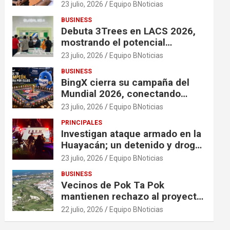
financiación en organizaciones
23 julio, 2026
Equipo BNoticias
que apoyan a mujeres y niñas
BUSINESS
en contextos de crisis
Debuta 3Trees en LACS 2026,
mostrando el potencial
ecológico de China en América
23 julio, 2026
Equipo BNoticias
BUSINESS
BingX cierra su campaña del
Mundial 2026, conectando
comunidades a través de
23 julio, 2026
Equipo BNoticias
experiencias exclusivas
PRINCIPALES
Investigan ataque armado en la
Huayacán; un detenido y droga
asegurada tras persecución
23 julio, 2026
Equipo BNoticias
BUSINESS
Vecinos de Pok Ta Pok
mantienen rechazo al proyecto
Bosque Real
22 julio, 2026
Equipo BNoticias