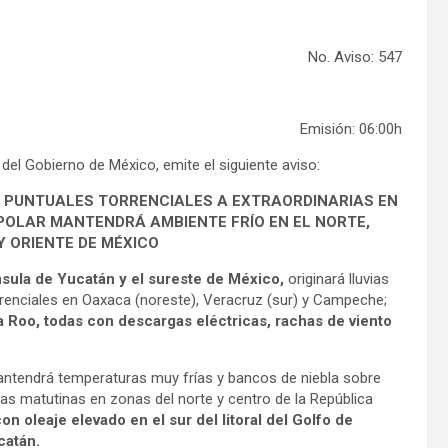
No. Aviso: 547
Emisión: 06:00h
 del Gobierno de México, emite el siguiente aviso:
AS PUNTUALES TORRENCIALES A EXTRAORDINARIAS EN
E POLAR MANTENDRÁ AMBIENTE FRÍO EN EL NORTE,
Y ORIENTE DE MÉXICO
ínsula de Yucatán y el sureste de México,
originará lluvias
rrenciales en Oaxaca (noreste), Veracruz (sur) y Campeche;
 Roo, todas con descargas eléctricas, rachas de viento
 mantendrá temperaturas muy frías y bancos de niebla sobre
adas matutinas en zonas del norte y centro de la República
n oleaje elevado en el sur del litoral del Golfo de
catán.