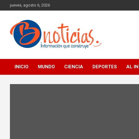
Skip
jueves, agosto 6, 2026
to
content
Información que construye
BNoticias
INICIO
MUNDO
CIENCIA
DEPORTES
AL I