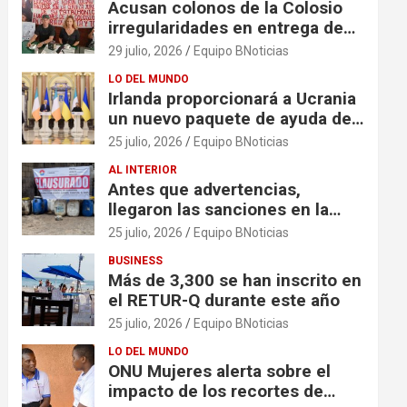
Acusan colonos de la Colosio
irregularidades en entrega de
escrituras
29 julio, 2026
Equipo BNoticias
LO DEL MUNDO
Irlanda proporcionará a Ucrania
un nuevo paquete de ayuda de
125 millones de euros
25 julio, 2026
Equipo BNoticias
AL INTERIOR
Antes que advertencias,
llegaron las sanciones en la
colonia El Milagro
25 julio, 2026
Equipo BNoticias
BUSINESS
Más de 3,300 se han inscrito en
el RETUR-Q durante este año
25 julio, 2026
Equipo BNoticias
LO DEL MUNDO
ONU Mujeres alerta sobre el
impacto de los recortes de