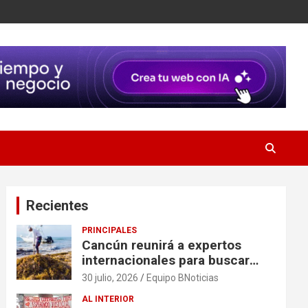
Recientes
PRINCIPALES
Cancún reunirá a expertos
internacionales para buscar
soluciones al problema del
30 julio, 2026
Equipo BNoticias
sargazo
AL INTERIOR