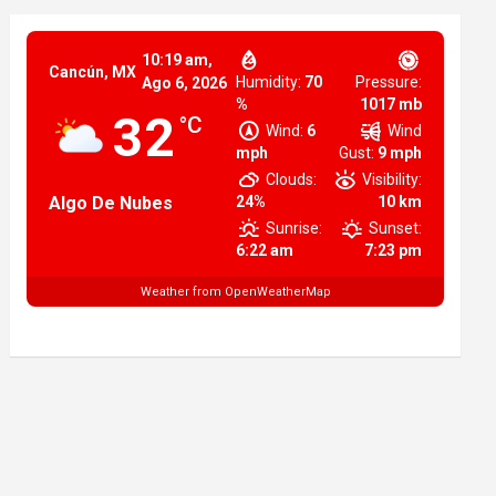
10:19 am,
Cancún, MX
Humidity:
70
Pressure:
Ago 6, 2026
%
1017 mb
32
°C
Wind:
6
Wind
mph
Gust:
9 mph
Clouds:
Visibility:
Algo De Nubes
24%
10 km
Sunrise:
Sunset:
6:22 am
7:23 pm
Weather from OpenWeatherMap