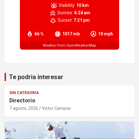
Visibility:
10 km
Sunrise:
6:24 am
Sunset:
7:21 pm
66 %
1017 mb
10 mph
Weather from OpenWeatherMap
Te podria interesar
SIN CATEGORÍA
Directorio
7 agosto, 2026
Victor Campos