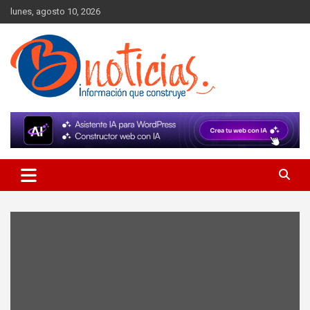
Skip
lunes, agosto 10, 2026
to
content
Información que construye
BNoticias