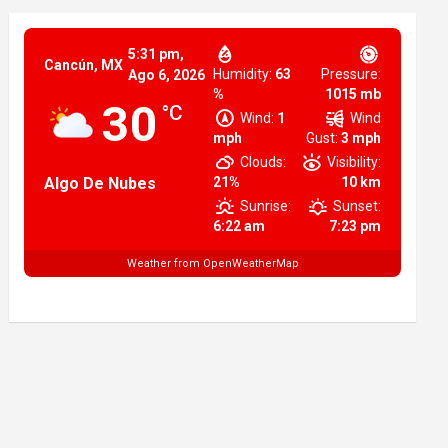
5:31 pm,
Cancún, MX
Humidity:
63
Pressure:
Ago 6, 2026
%
1015 mb
30
°C
Wind:
1
Wind
mph
Gust:
3 mph
Clouds:
Visibility:
Algo De Nubes
21%
10 km
Sunrise:
Sunset:
6:22 am
7:23 pm
Weather from OpenWeatherMap