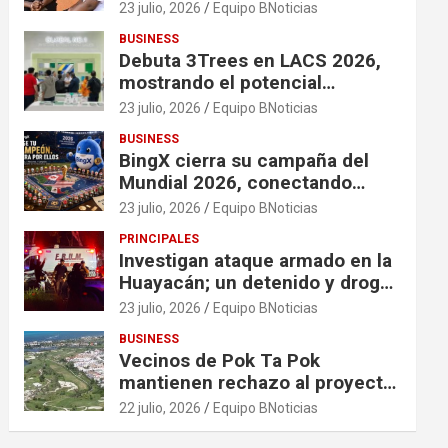
financiación en organizaciones
23 julio, 2026
Equipo BNoticias
que apoyan a mujeres y niñas
BUSINESS
en contextos de crisis
Debuta 3Trees en LACS 2026,
mostrando el potencial
ecológico de China en América
23 julio, 2026
Equipo BNoticias
BUSINESS
BingX cierra su campaña del
Mundial 2026, conectando
comunidades a través de
23 julio, 2026
Equipo BNoticias
experiencias exclusivas
PRINCIPALES
Investigan ataque armado en la
Huayacán; un detenido y droga
asegurada tras persecución
23 julio, 2026
Equipo BNoticias
BUSINESS
Vecinos de Pok Ta Pok
mantienen rechazo al proyecto
Bosque Real
22 julio, 2026
Equipo BNoticias