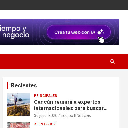
Recientes
PRINCIPALES
Cancún reunirá a expertos
internacionales para buscar
soluciones al problema del
30 julio, 2026
Equipo BNoticias
sargazo
AL INTERIOR