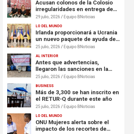
Acusan colonos de la Colosio
irregularidades en entrega de
escrituras
29 julio, 2026
Equipo BNoticias
LO DEL MUNDO
Irlanda proporcionará a Ucrania
un nuevo paquete de ayuda de
125 millones de euros
25 julio, 2026
Equipo BNoticias
AL INTERIOR
Antes que advertencias,
llegaron las sanciones en la
colonia El Milagro
25 julio, 2026
Equipo BNoticias
BUSINESS
Más de 3,300 se han inscrito en
el RETUR-Q durante este año
25 julio, 2026
Equipo BNoticias
LO DEL MUNDO
ONU Mujeres alerta sobre el
impacto de los recortes de