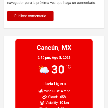
navegador para la próxima vez que haga un comentario.
Cancún, MX
2:10 pm,
Ago 8, 2026
30
°C
Lluvia Ligera
Wind Gust:
4 mph
Clouds:
65%
Visibility:
10 km