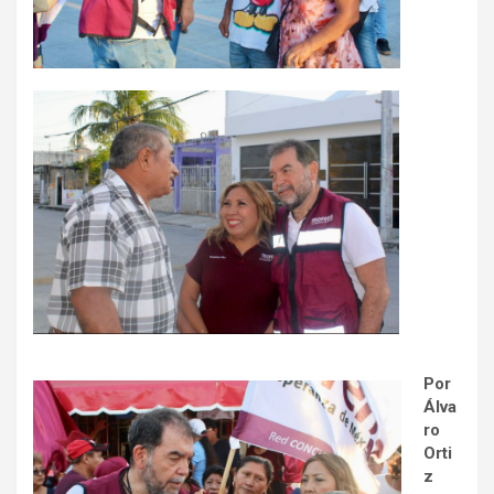
Por
Álva
ro
Orti
z