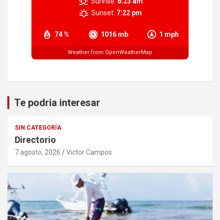
Sunrise:
6:23 am
Sunset:
7:22 pm
74 %
1016 mb
1 mph
Weather from OpenWeatherMap
Te podria interesar
SIN CATEGORÍA
Directorio
7 agosto, 2026
Victor Campos