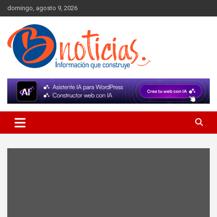
Skip
domingo, agosto 9, 2026
to
content
Información que construye
BNoticias