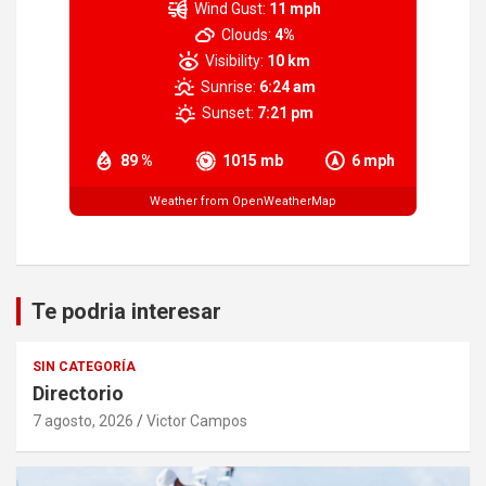
Wind Gust:
11 mph
Clouds:
4%
Visibility:
10 km
Sunrise:
6:24 am
Sunset:
7:21 pm
89 %
1015 mb
6 mph
Weather from OpenWeatherMap
Te podria interesar
SIN CATEGORÍA
Directorio
7 agosto, 2026
Victor Campos