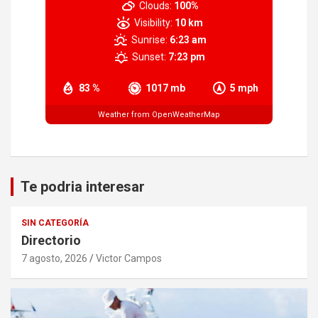
Clouds:
100%
Visibility:
10 km
Sunrise:
6:23 am
Sunset:
7:23 pm
83 %
1017 mb
5 mph
Weather from OpenWeatherMap
Te podria interesar
SIN CATEGORÍA
Directorio
7 agosto, 2026
Victor Campos