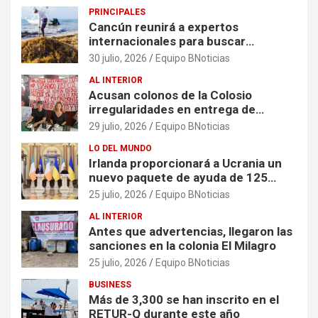
PRINCIPALES
Cancún reunirá a expertos
internacionales para buscar
soluciones al problema del sargazo
30 julio, 2026
Equipo BNoticias
AL INTERIOR
Acusan colonos de la Colosio
irregularidades en entrega de
escrituras
29 julio, 2026
Equipo BNoticias
LO DEL MUNDO
Irlanda proporcionará a Ucrania un
nuevo paquete de ayuda de 125
millones de euros
25 julio, 2026
Equipo BNoticias
AL INTERIOR
Antes que advertencias, llegaron las
sanciones en la colonia El Milagro
25 julio, 2026
Equipo BNoticias
BUSINESS
Más de 3,300 se han inscrito en el
RETUR-Q durante este año