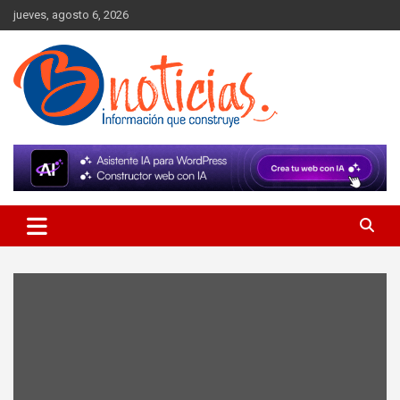
Skip
jueves, agosto 6, 2026
to
content
Información que construye
BNoticias