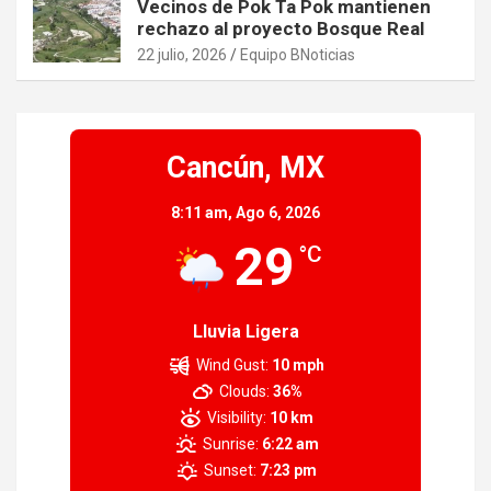
Vecinos de Pok Ta Pok mantienen
rechazo al proyecto Bosque Real
22 julio, 2026
Equipo BNoticias
Cancún, MX
8:11 am,
Ago 6, 2026
29
°C
Lluvia Ligera
Wind Gust:
10 mph
Clouds:
36%
Visibility:
10 km
Sunrise:
6:22 am
Sunset:
7:23 pm