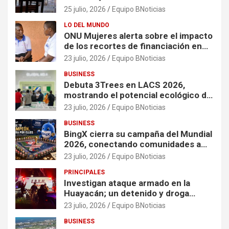
25 julio, 2026
Equipo BNoticias
LO DEL MUNDO
ONU Mujeres alerta sobre el impacto
de los recortes de financiación en
organizaciones que apoyan a
23 julio, 2026
Equipo BNoticias
mujeres y niñas en contextos de
BUSINESS
crisis
Debuta 3Trees en LACS 2026,
mostrando el potencial ecológico de
China en América
23 julio, 2026
Equipo BNoticias
BUSINESS
BingX cierra su campaña del Mundial
2026, conectando comunidades a
través de experiencias exclusivas
23 julio, 2026
Equipo BNoticias
PRINCIPALES
Investigan ataque armado en la
Huayacán; un detenido y droga
asegurada tras persecución
23 julio, 2026
Equipo BNoticias
BUSINESS