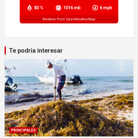
83 %
1016 mb
6 mph
Weather from OpenWeatherMap
Te podria interesar
PRINCIPALES