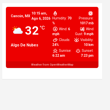
10:15 am,
Cancún, MX
Humidity:
70
Pressure:
Ago 6, 2026
%
1017 mb
32
°C
Wind:
6
Wind
mph
Gust:
9 mph
Clouds:
Visibility:
Algo De Nubes
24%
10 km
Sunrise:
Sunset:
6:22 am
7:23 pm
Weather from OpenWeatherMap