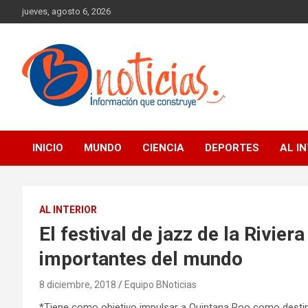
Skip
jueves, agosto 6, 2026
to
content
Información que construye
BNoticias
INICIO
MUNDO
CIENCIA
DEPORTES
AL I
AL INTERIOR
El festival de jazz de la Rivie
importantes del mundo
8 diciembre, 2018
Equipo BNoticias
*Tiene como objetivo impulsar a Quintana Roo como destino t