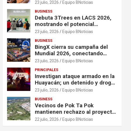
financiación en organizaciones
23 julio, 2026
Equipo BNoticias
que apoyan a mujeres y niñas
BUSINESS
en contextos de crisis
Debuta 3Trees en LACS 2026,
mostrando el potencial
ecológico de China en América
23 julio, 2026
Equipo BNoticias
BUSINESS
BingX cierra su campaña del
Mundial 2026, conectando
comunidades a través de
23 julio, 2026
Equipo BNoticias
experiencias exclusivas
PRINCIPALES
Investigan ataque armado en la
Huayacán; un detenido y droga
asegurada tras persecución
23 julio, 2026
Equipo BNoticias
BUSINESS
Vecinos de Pok Ta Pok
mantienen rechazo al proyecto
Bosque Real
22 julio, 2026
Equipo BNoticias