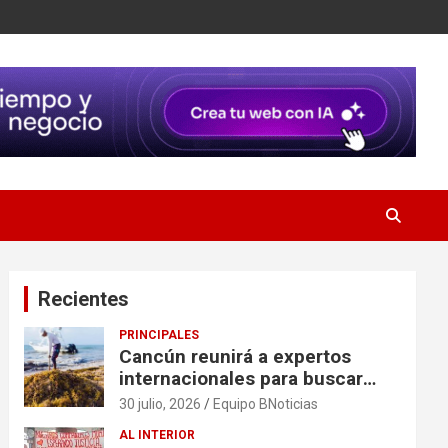
Recientes
PRINCIPALES
Cancún reunirá a expertos
internacionales para buscar
soluciones al problema del
30 julio, 2026
Equipo BNoticias
sargazo
AL INTERIOR