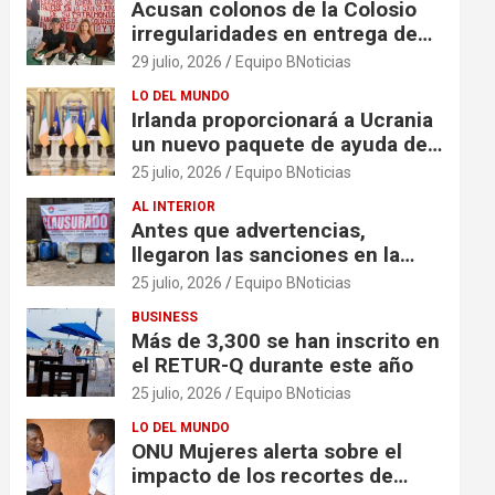
Acusan colonos de la Colosio
irregularidades en entrega de
escrituras
29 julio, 2026
Equipo BNoticias
LO DEL MUNDO
Irlanda proporcionará a Ucrania
un nuevo paquete de ayuda de
125 millones de euros
25 julio, 2026
Equipo BNoticias
AL INTERIOR
Antes que advertencias,
llegaron las sanciones en la
colonia El Milagro
25 julio, 2026
Equipo BNoticias
BUSINESS
Más de 3,300 se han inscrito en
el RETUR-Q durante este año
25 julio, 2026
Equipo BNoticias
LO DEL MUNDO
ONU Mujeres alerta sobre el
impacto de los recortes de