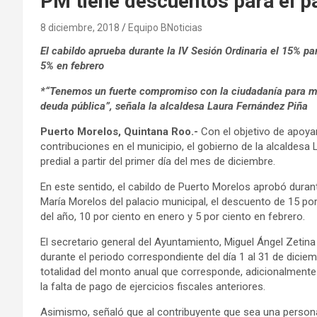
PM tiene descuentos para el pa
8 diciembre, 2018
Equipo BNoticias
El cabildo aprueba durante la IV Sesión Ordinaria el 15% p
5% en febrero
*“Tenemos un fuerte compromiso con la ciudadanía para ma
deuda pública”, señala la alcaldesa Laura Fernández Piña
Puerto Morelos, Quintana Roo.-
Con el objetivo de apoyar
contribuciones en el municipio, el gobierno de la alcaldes
predial a partir del primer día del mes de diciembre.
En este sentido, el cabildo de Puerto Morelos aprobó durant
María Morelos del palacio municipal, el descuento de 15 po
del año, 10 por ciento en enero y 5 por ciento en febrero.
El secretario general del Ayuntamiento, Miguel Ángel Zetina
durante el periodo correspondiente del día 1 al 31 de dicie
totalidad del monto anual que corresponde, adicionalment
la falta de pago de ejercicios fiscales anteriores.
Asimismo, señaló que al contribuyente que sea una persona