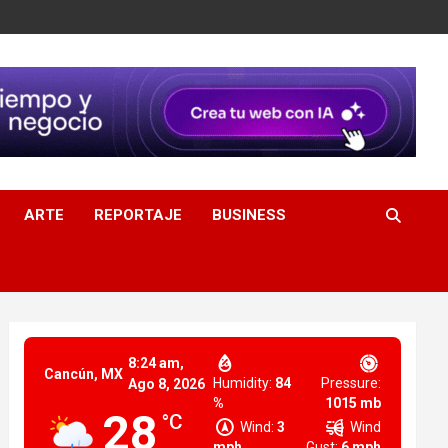
ARTE
REPORTAJE
BUSINESS
8:24 am,
Cancún, MX
Humidity:
84
Pressure:
Ago 8, 2026
%
1015 mb
28
°C
Wind:
3
Wind
mph
Gust:
6 mph