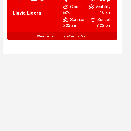
Clouds:
Visibility:
Lluvia Ligera
63%
10 km
Sunrise:
Sunset:
6:23 am
7:22 pm
Weather from OpenWeatherMap