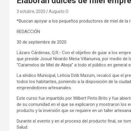
Elaboran dulces de miel empre
3 octubre, 2020
Augusto O
*Buscan apoyar a los pequeños productores de miel de la 
REDACCIÓN
30 de septiembre de 2020
Lázaro Cárdenas, Q.R.- Con el objetivo de guiar a los emp
que preside Josué Nivardo Mena Villanueva, por medio de la
“Caramelos de Miel de Abeja” a todo el público en general e
La síndico Municipal, Leticia Dzib Mazum, recalcó que el pre
todos los habitantes, poniendo a la disposición de la ciudad
emprendedores artesanales.
Este curso fue impartido por Wilbert Pinto Brito y fue abie
de su comunidad en el que se explicaron y mostraron los eq
producto y la inversión que se requiere en un taller artesa
Durante el evento y en el proceso del producto final, se to
Salud.