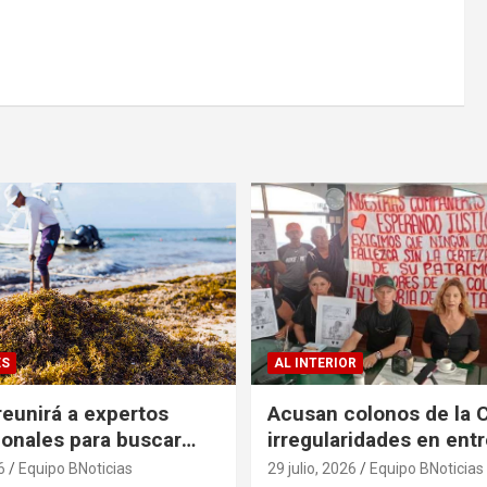
ES
AL INTERIOR
eunirá a expertos
Acusan colonos de la 
ionales para buscar
irregularidades en ent
es al problema del
escrituras
6
Equipo BNoticias
29 julio, 2026
Equipo BNoticias