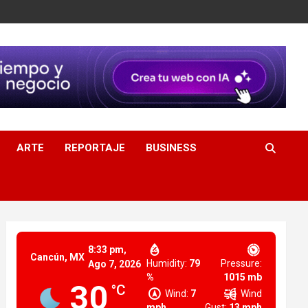
ARTE
REPORTAJE
BUSINESS
8:33 pm,
Cancún, MX
Humidity:
79
Pressure:
Ago 7, 2026
%
1015 mb
30
°C
Wind:
7
Wind
mph
Gust:
13 mph