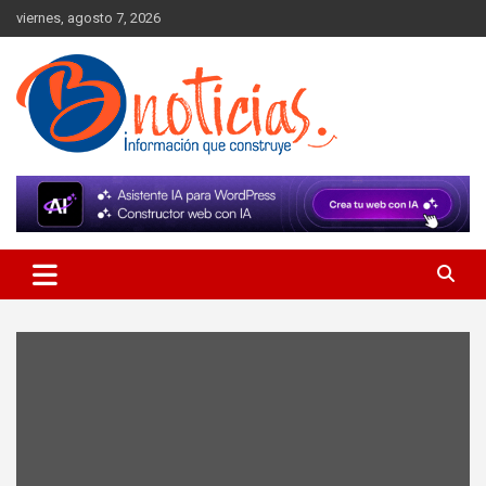
Skip
viernes, agosto 7, 2026
to
content
Información que construye
BNoticias