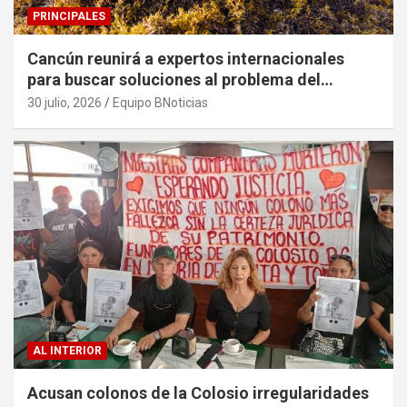
PRINCIPALES
Cancún reunirá a expertos internacionales
para buscar soluciones al problema del
sargazo
30 julio, 2026
Equipo BNoticias
AL INTERIOR
Acusan colonos de la Colosio irregularidades