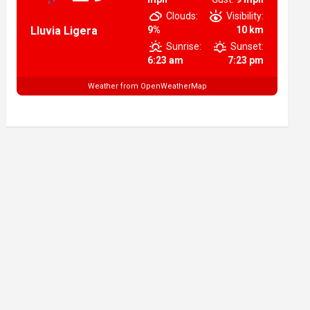
Clouds:
Visibility:
Lluvia Ligera
9%
10 km
Sunrise:
Sunset:
6:23 am
7:23 pm
Weather from OpenWeatherMap