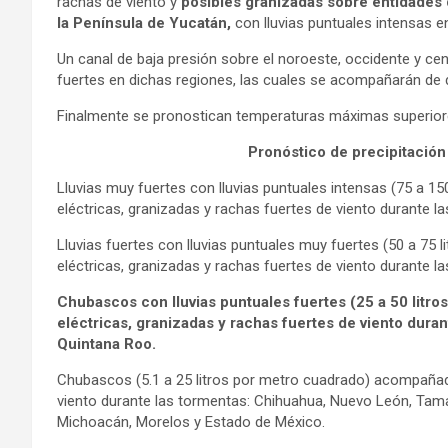
rachas de viento y
posibles granizadas sobre entidades d
la Península de Yucatán,
con lluvias puntuales intensas 
Un canal de baja presión sobre el noroeste, occidente y ce
fuertes en dichas regiones, las cuales se acompañarán de d
Finalmente se pronostican temperaturas máximas superiore
Pronóstico de precipitación
Lluvias muy fuertes con lluvias puntuales intensas (75 a 
eléctricas, granizadas y rachas fuertes de viento durante 
Lluvias fuertes con lluvias puntuales muy fuertes (50 a 7
eléctricas, granizadas y rachas fuertes de viento durante l
Chubascos con lluvias puntuales fuertes (25 a 50 lit
eléctricas, granizadas y rachas fuertes de viento dura
Quintana Roo.
Chubascos (5.1 a 25 litros por metro cuadrado) acompañad
viento durante las tormentas: Chihuahua, Nuevo León, Tamau
Michoacán, Morelos y Estado de México.