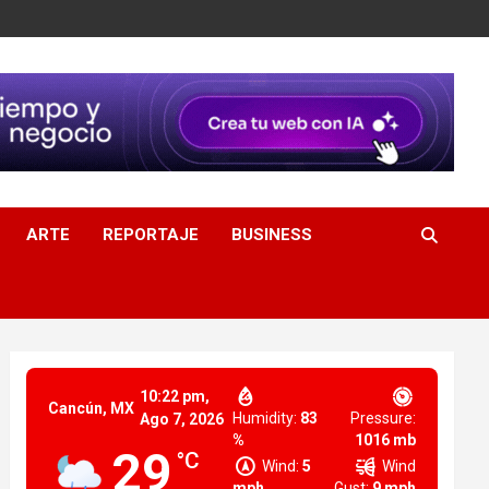
ARTE
REPORTAJE
BUSINESS
10:22 pm,
Cancún, MX
Humidity:
83
Pressure:
Ago 7, 2026
%
1016 mb
29
°C
Wind:
5
Wind
mph
Gust:
9 mph