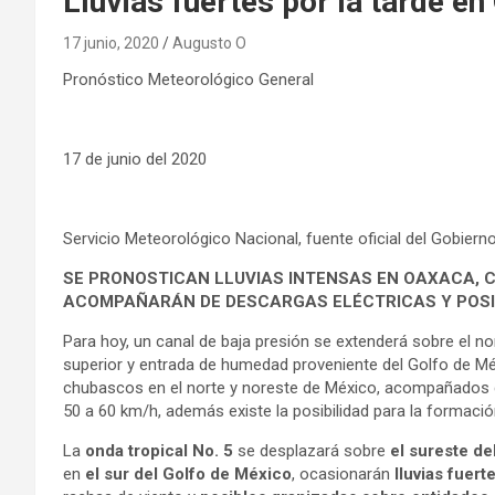
Lluvias fuertes por la tarde e
17 junio, 2020
Augusto O
Pronóstico Meteorológico General
17 de junio del 2020
Servicio Meteorológico Nacional, fuente oficial del Gobierno
SE PRONOSTICAN LLUVIAS INTENSAS EN OAXACA, C
ACOMPAÑARÁN DE DESCARGAS ELÉCTRICAS Y POSIB
Para hoy, un canal de baja presión se extenderá sobre el nor
superior y entrada de humedad proveniente del Golfo de Méx
chubascos en el norte y noreste de México, acompañados de 
50 a 60 km/h, además existe la posibilidad para la formaci
La
onda tropical No. 5
se desplazará sobre
el sureste del
en
el sur del Golfo de México
, ocasionarán
lluvias fuert