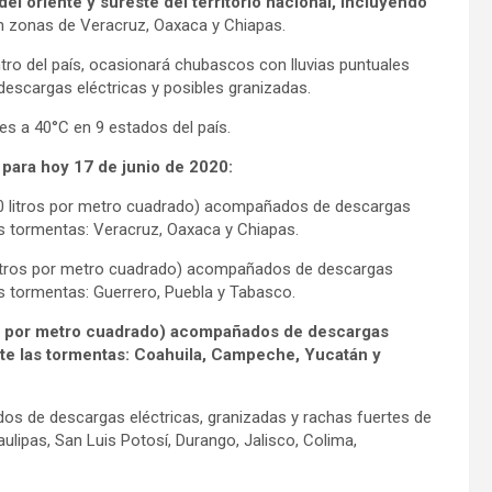
el oriente y sureste del territorio nacional, incluyendo
en zonas de Veracruz, Oaxaca y Chiapas.
ntro del país, ocasionará chubascos con lluvias puntuales
escargas eléctricas y posibles granizadas.
s a 40°C en 9 estados del país.
 para hoy 17 de junio de 2020:
150 litros por metro cuadrado) acompañados de descargas
las tormentas: Veracruz, Oaxaca y Chiapas.
5 litros por metro cuadrado) acompañados de descargas
as tormentas: Guerrero, Puebla y Tabasco.
ros por metro cuadrado) acompañados de descargas
nte las tormentas: Coahuila, Campeche, Yucatán y
os de descargas eléctricas, granizadas y rachas fuertes de
lipas, San Luis Potosí, Durango, Jalisco, Colima,