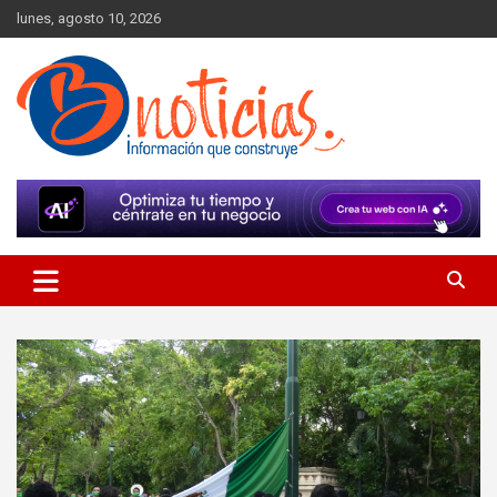
Skip
lunes, agosto 10, 2026
to
content
Información que construye
BNoticias