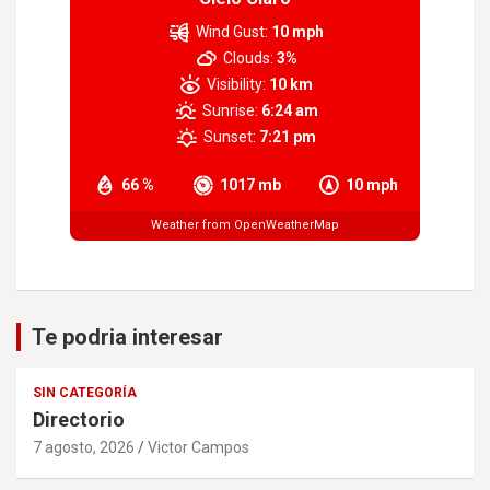
Wind Gust:
10 mph
Clouds:
3%
Visibility:
10 km
Sunrise:
6:24 am
Sunset:
7:21 pm
66 %
1017 mb
10 mph
Weather from OpenWeatherMap
Te podria interesar
SIN CATEGORÍA
Directorio
7 agosto, 2026
Victor Campos