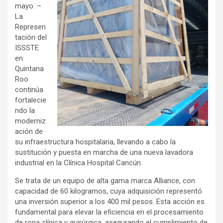
mayo. –
La
Represen
tación del
ISSSTE
en
Quintana
Roo
continúa
fortalecie
ndo la
moderniz
ación de
su infraestructura hospitalaria, llevando a cabo la
sustitución y puesta en marcha de una nueva lavadora
industrial en la Clínica Hospital Cancún.
Se trata de un equipo de alta gama marca Alliance, con
capacidad de 60 kilogramos, cuya adquisición representó
una inversión superior a los 400 mil pesos. Esta acción es
fundamental para elevar la eficiencia en el procesamiento
de ropa clínica y quirúrgica, asegurando el cumplimiento de