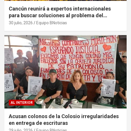
Cancún reunirá a expertos internacionales
para buscar soluciones al problema del
sargazo
30 julio, 2026
Equipo BNoticias
AL INTERIOR
Acusan colonos de la Colosio irregularidades
en entrega de escrituras
29 julio, 2026
Equipo BNoticias