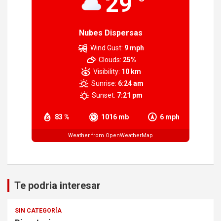
29
Nubes Dispersas
Wind Gust:
9 mph
Clouds:
25%
Visibility:
10 km
Sunrise:
6:24 am
Sunset:
7:21 pm
83 %
1016 mb
6 mph
Weather from OpenWeatherMap
Te podria interesar
SIN CATEGORÍA