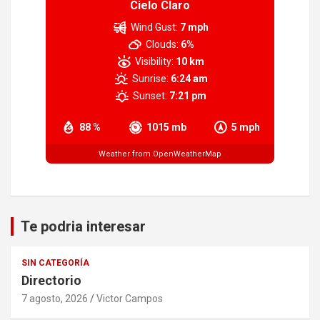
Cielo Claro
Wind Gust:
7 mph
Clouds:
6%
Visibility:
10 km
Sunrise:
6:24 am
Sunset:
7:21 pm
88 %
1015 mb
5 mph
Weather from OpenWeatherMap
Te podria interesar
SIN CATEGORÍA
Directorio
7 agosto, 2026
Victor Campos