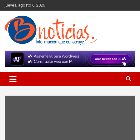
Skip
jueves, agosto 6, 2026
to
content
Información que construye
BNoticias