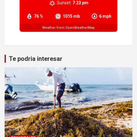
Sunset:
7:23 pm
76 %
1015 mb
6 mph
Weather from OpenWeatherMap
Te podria interesar