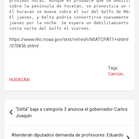
próximas horas. Aunque es probable que se debilite c
sobre la península de Yucatán, se pronostica un refo
El huracán se mueve sobre el sur del Golfo de México
El jueves, y Delta podría convertirse nuevamente en 
jueves por la noche. Se espera un debilitamiento a m
costa norte del Golfo el viernes.
https://www.nhc.noaa.gov/text/refresh/MIATCPAT1+shtml
/070856.shtml
Tags:
Cancún
,
HURACÁN
Navegación
“Delta” baja a categoría 3 anuncia el gobernador Carlos
de
Joaquín
entradas
Atenderán diputados demanda de profesores: Eduardo