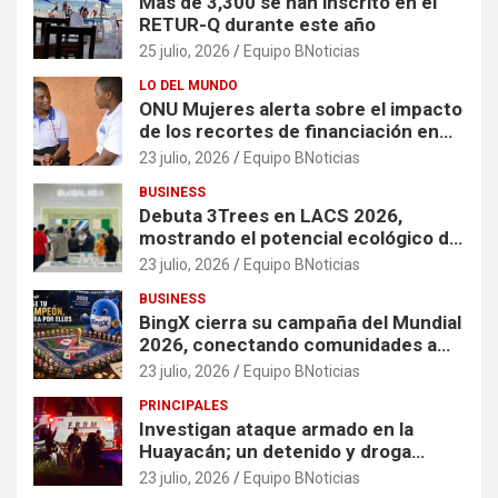
Más de 3,300 se han inscrito en el
RETUR-Q durante este año
25 julio, 2026
Equipo BNoticias
LO DEL MUNDO
ONU Mujeres alerta sobre el impacto
de los recortes de financiación en
organizaciones que apoyan a
23 julio, 2026
Equipo BNoticias
mujeres y niñas en contextos de
BUSINESS
crisis
Debuta 3Trees en LACS 2026,
mostrando el potencial ecológico de
China en América
23 julio, 2026
Equipo BNoticias
BUSINESS
BingX cierra su campaña del Mundial
2026, conectando comunidades a
través de experiencias exclusivas
23 julio, 2026
Equipo BNoticias
PRINCIPALES
Investigan ataque armado en la
Huayacán; un detenido y droga
asegurada tras persecución
23 julio, 2026
Equipo BNoticias