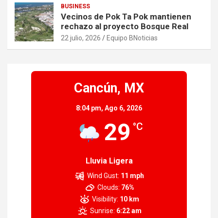
BUSINESS
Vecinos de Pok Ta Pok mantienen
rechazo al proyecto Bosque Real
22 julio, 2026
Equipo BNoticias
Cancún, MX
8:04 pm,
Ago 6, 2026
29
°C
Lluvia Ligera
Wind Gust:
11 mph
Clouds:
76%
Visibility:
10 km
Sunrise:
6:22 am