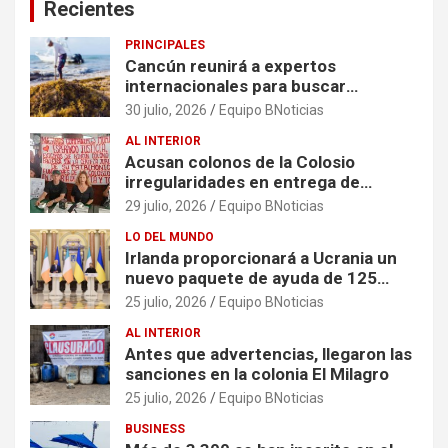
Recientes
PRINCIPALES
Cancún reunirá a expertos
internacionales para buscar
soluciones al problema del sargazo
30 julio, 2026
Equipo BNoticias
AL INTERIOR
Acusan colonos de la Colosio
irregularidades en entrega de
escrituras
29 julio, 2026
Equipo BNoticias
LO DEL MUNDO
Irlanda proporcionará a Ucrania un
nuevo paquete de ayuda de 125
millones de euros
25 julio, 2026
Equipo BNoticias
AL INTERIOR
Antes que advertencias, llegaron las
sanciones en la colonia El Milagro
25 julio, 2026
Equipo BNoticias
BUSINESS