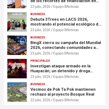
de los recortes de financiación en
organizaciones que apoyan a
23 julio, 2026
Equipo BNoticias
mujeres y niñas en contextos de
BUSINESS
crisis
Debuta 3Trees en LACS 2026,
mostrando el potencial ecológico de
China en América
23 julio, 2026
Equipo BNoticias
BUSINESS
BingX cierra su campaña del Mundial
2026, conectando comunidades a
través de experiencias exclusivas
23 julio, 2026
Equipo BNoticias
PRINCIPALES
Investigan ataque armado en la
Huayacán; un detenido y droga
asegurada tras persecución
23 julio, 2026
Equipo BNoticias
BUSINESS
Vecinos de Pok Ta Pok mantienen
rechazo al proyecto Bosque Real
22 julio, 2026
Equipo BNoticias