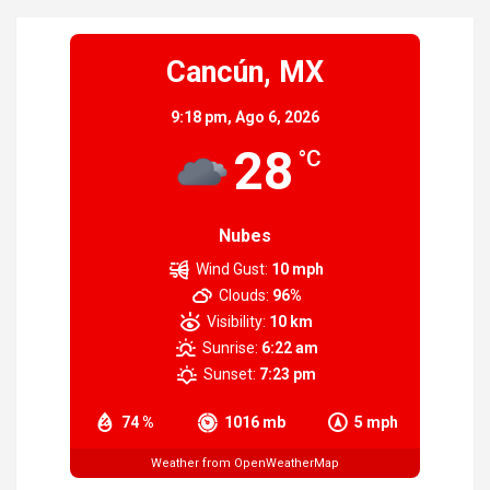
Cancún, MX
9:18 pm,
Ago 6, 2026
28
°C
Nubes
Wind Gust:
10 mph
Clouds:
96%
Visibility:
10 km
Sunrise:
6:22 am
Sunset:
7:23 pm
74 %
1016 mb
5 mph
Weather from OpenWeatherMap