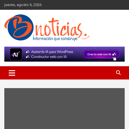
Skip
jueves, agosto 6, 2026
to
content
Información que construye
BNoticias