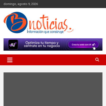
Skip
domingo, agosto 9, 2026
to
content
Información que construye
BNoticias