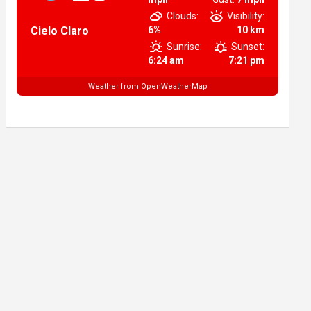
Clouds:
Visibility:
Cielo Claro
6%
10 km
Sunrise:
Sunset:
6:24 am
7:21 pm
Weather from OpenWeatherMap