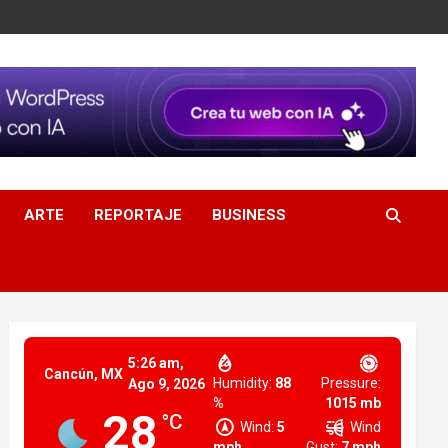
ARTE
REPORTAJE
BUSINESS
5:26 am,
Cancún, MX
Humidity:
88
Pressure:
Ago 9, 2026
%
1015 mb
28
°C
Wind:
5
Wind
mph
Gust:
7 mph