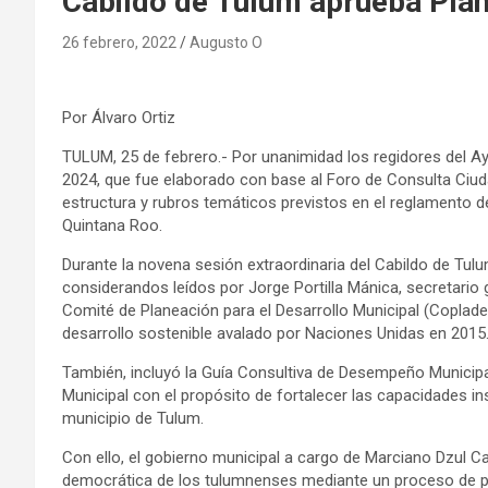
Cabildo de Tulum aprueba Pla
26 febrero, 2022
Augusto O
Por Álvaro Ortiz
TULUM, 25 de febrero.- Por unanimidad los regidores del A
2024, que fue elaborado con base al Foro de Consulta Ciud
estructura y rubros temáticos previstos en el reglamento de
Quintana Roo.
Durante la novena sesión extraordinaria del Cabildo de Tulu
considerandos leídos por Jorge Portilla Mánica, secretario
Comité de Planeación para el Desarrollo Municipal (Coplad
desarrollo sostenible avalado por Naciones Unidas en 2015
También, incluyó la Guía Consultiva de Desempeño Municipal 
Municipal con el propósito de fortalecer las capacidades in
municipio de Tulum.
Con ello, el gobierno municipal a cargo de Marciano Dzul Ca
democrática de los tulumnenses mediante un proceso de par